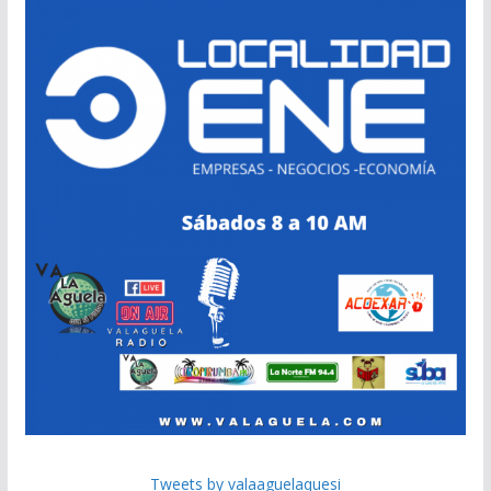
Tweets by valaaguelaquesi