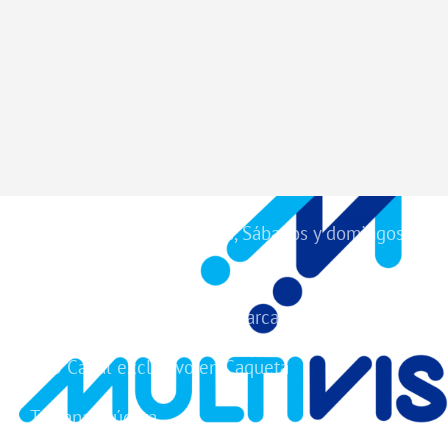
Vive Colombia TV Viernes, Sábados y domingos
11 am
Cablebatv Ubate Cundinamarca
TV5 Canal exclusivo en Caqueta
Tu kanal Cúcuta