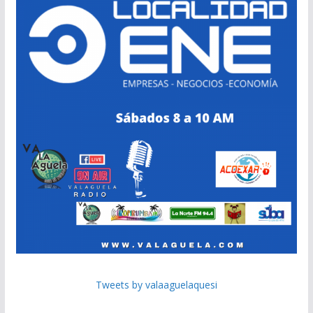
Tweets by valaaguelaquesi