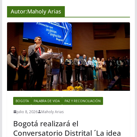
Autor:
Maholy Arias
BOGOTA
PALABRA DE VIDA
PAZ Y RECONCILIACIÓN
julio 8, 2026
Maholy Arias
Bogotá realizará el
Conversatorio Distrital ´La idea