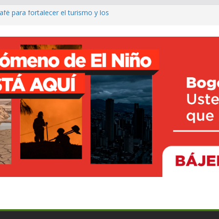
fé para fortalecer el turismo y los
á garantizar acceso digno a
co ya cuenta con parques infantiles
onal
o avanza con prueba piloto para
irá
rte inclusivo con entrega de sillas
ncesto adaptado