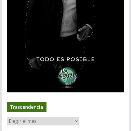
Trascendencia
T
r