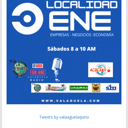
Tweets by valaaguelaquesi