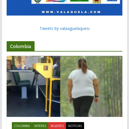
Tweets by valaaguelaquesi
Colombia
COLOMBIA
INTERES
MUJERES
NOTICIAS