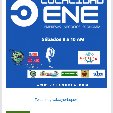
Tweets by valaaguelaquesi