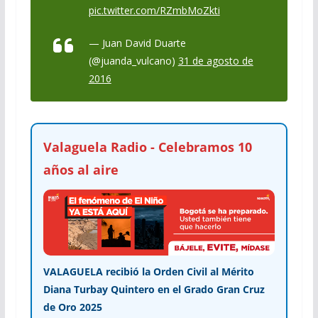
pic.twitter.com/RZmbMoZkti
— Juan David Duarte
(@juanda_vulcano)
31 de agosto de
2016
Valaguela Radio - Celebramos 10
años al aire
VALAGUELA recibió la Orden Civil al Mérito
Diana Turbay Quintero en el Grado Gran Cruz
de Oro 2025