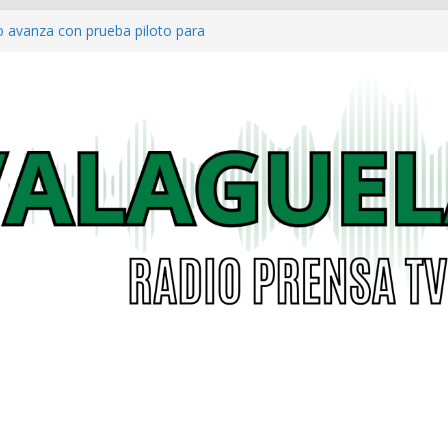
o avanza con prueba piloto para
irá
a al Concejo de Bogotá tras salida
as eléctricas: alcaldías podrán
á garantizar acceso digno a
co ya cuenta con parques infantiles
onal