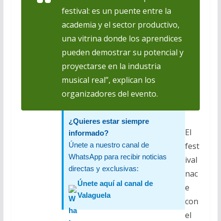
festival: es un puente entre la
academia y el sector productivo,
una vitrina donde los aprendices
pueden demostrar su potencial y
proyectarse en la industria
musical real”, explican los
organizadores del evento.
¿Quieres estar siempre
El
informado?
Únete a nuestro canal de
fest
WhatsApp para recibir noticias
ival
directas y exclusivas:
nac
Únete aquí al canal de
e
Valaguela
con
el