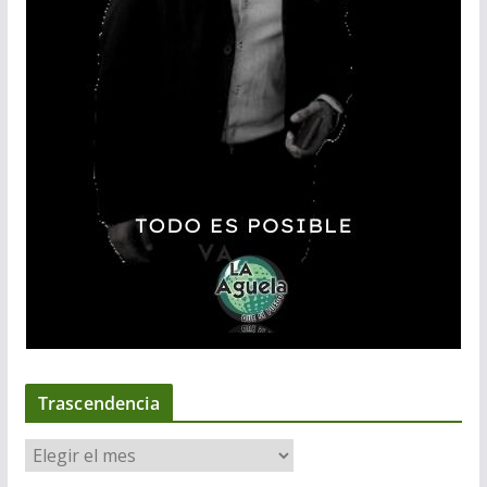
Trascendencia
T
r