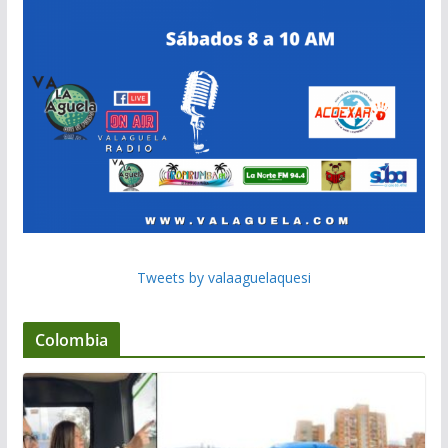
Tweets by valaaguelaquesi
Colombia