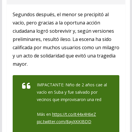
Segundos después, el menor se precipitó al
vacío, pero gracias a la oportuna acción
ciudadana logró sobrevivir y, según versiones
preliminares, resultó ileso. La escena ha sido
calificada por muchos usuarios como un milagro
y un acto de solidaridad que evitó una tragedia
mayor.
IMPACTANTE: Niño de 2 años cae al
vacío en Suba y fue salvado por
vecinos que improvisaron una red
Más en
https://t.co/it44x4H6eZ
pic.twitter.com/8ayXKKIBDD