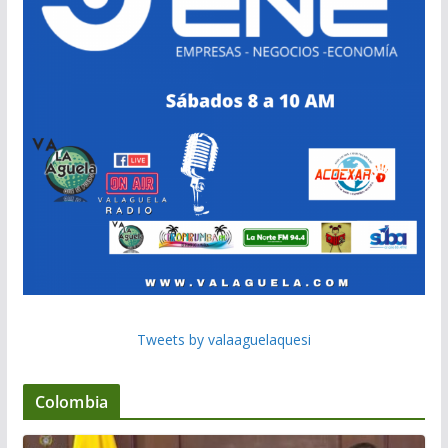
Tweets by valaaguelaquesi
Colombia