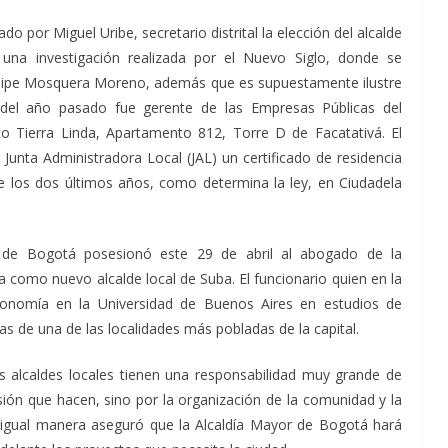
o por Miguel Uribe, secretario distrital la elección del alcalde
 una investigación realizada por el Nuevo Siglo, donde se
elipe Mosquera Moreno, además que es supuestamente ilustre
 del año pasado fue gerente de las Empresas Públicas del
nto Tierra Linda, Apartamento 812, Torre D de Facatativá. El
unta Administradora Local (JAL) un certificado de residencia
e los dos últimos años, como determina la ley, en Ciudadela
r de Bogotá posesionó este 29 de abril al abogado de la
a como nuevo alcalde local de Suba. El funcionario quien en la
conomía en la Universidad de Buenos Aires en estudios de
das de una de las localidades más pobladas de la capital.
 alcaldes locales tienen una responsabilidad muy grande de
rsión que hacen, sino por la organización de la comunidad y la
de igual manera aseguró que la Alcaldía Mayor de Bogotá hará