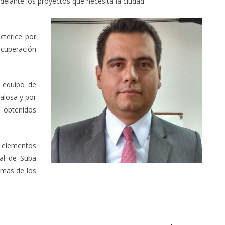
delante los proyectos que necesita la ciudad.
cterice por
ecuperación
l equipo de
alosa y por
s obtenidos
s elementos
al de Suba
emas de los