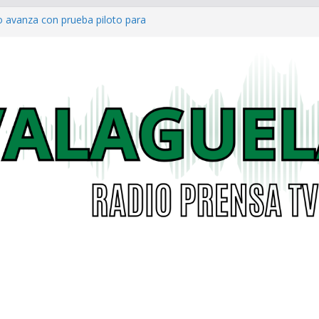
o avanza con prueba piloto para
irá
a al Concejo de Bogotá tras salida
as eléctricas: alcaldías podrán
á garantizar acceso digno a
co ya cuenta con parques infantiles
onal