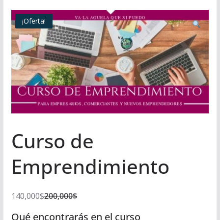
¡Oferta!
Curso de
Emprendimiento
140,000
$
200,000
$
E
E
Qué encontrarás en el curso
l
l