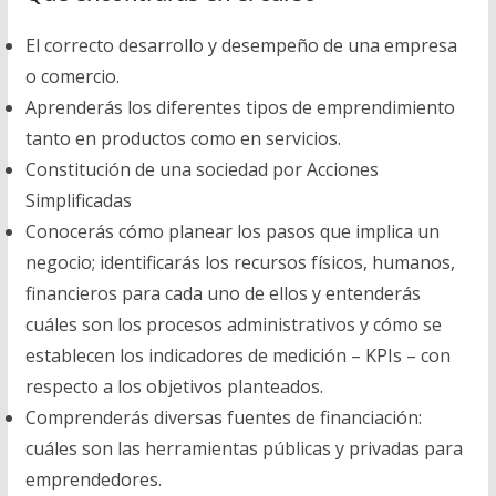
p
p
El correcto desarrollo y desempeño de una empresa
r
r
o comercio.
e
e
Aprenderás los diferentes tipos de emprendimiento
c
c
tanto en productos como en servicios.
i
i
Constitución de una sociedad por Acciones
o
o
Simplificadas
o
a
Conocerás cómo planear los pasos que implica un
r
c
negocio; identificarás los recursos físicos, humanos,
i
t
financieros para cada uno de ellos y entenderás
g
u
cuáles son los procesos administrativos y cómo se
i
a
establecen los indicadores de medición – KPIs – con
n
l
respecto a los objetivos planteados.
a
e
Comprenderás diversas fuentes de financiación:
l
s
cuáles son las herramientas públicas y privadas para
e
:
emprendedores.
r
1