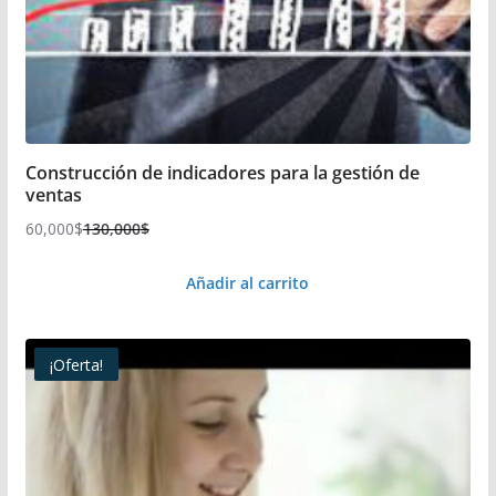
Construcción de indicadores para la gestión de
ventas
60,000
$
130,000
$
El
El
precio
precio
Añadir al carrito
original
actual
era:
es:
130,000$.
60,000$.
¡Oferta!