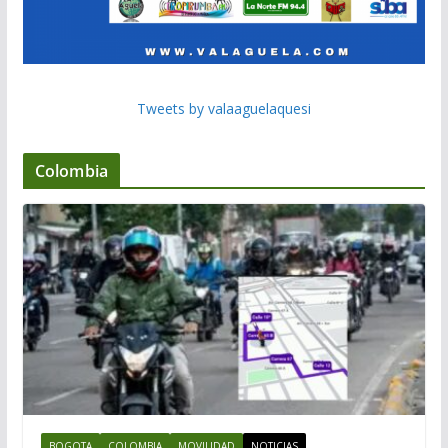
Tweets by valaaguelaquesi
Colombia
BOGOTA
COLOMBIA
MOVILIDAD
NOTICIAS