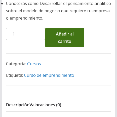
Conocerás cómo Desarrollar el pensamiento analítico
a
4
sobre el modelo de negocio que requiere tu empresa
:
0
o emprendimiento.
2
,
0
0
Curso
Añadir al
0
0
de
carrito
,
0
Emprendimiento
0
$
cantidad
0
.
0
Categoría:
Cursos
$
Etiqueta:
Curso de emprendimento
.
Descripción
Valoraciones (0)