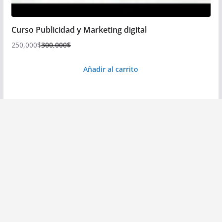
Curso Publicidad y Marketing digital
250,000
$
300,000
$
El
El
precio
precio
Añadir al carrito
original
actual
era:
es:
300,000$.
250,000$.