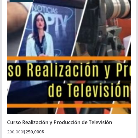
Curso Realización y Producción de Televisión
200,000
$
250,000
$
El
El