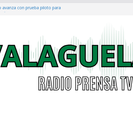
o avanza con prueba piloto para
irá
a al Concejo de Bogotá tras salida
as eléctricas: alcaldías podrán
á garantizar acceso digno a
co ya cuenta con parques infantiles
onal