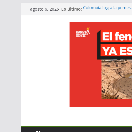
Saltar
Lo último:
Colombia logra la primera
agosto 6, 2026
al
páramo
El barrio obrero de Tuma
contenido
gracias al Gobierno Naci
Tren eléctrico colombian
conectar Bogotá y Zipaqu
Santa Fe fortalece el depo
especializadas para balo
Bogotá tendrá Ruta del Ca
negocios cafeteros