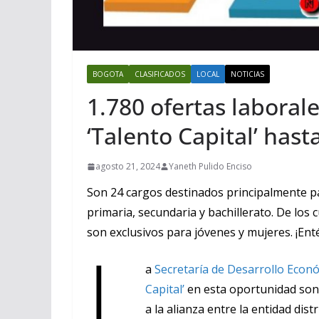
BOGOTA
CLASIFICADOS
LOCAL
NOTICIAS
1.780 ofertas laborale
‘Talento Capital’ hast
agosto 21, 2024
Yaneth Pulido Enciso
Son 24 cargos destinados principalmente pa
primaria, secundaria y bachillerato. De los
son exclusivos para jóvenes y mujeres. ¡Ent
L
a
Secretaría de Desarrollo Econ
Capital’
en esta oportunidad son 
a la alianza entre la entidad dist