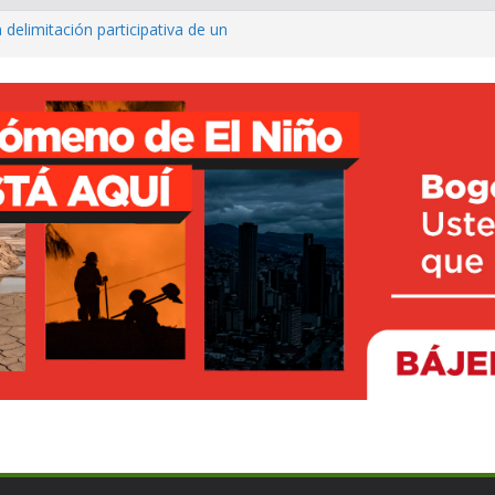
 delimitación participativa de un
co ya cuenta con parques infantiles
onal
o avanza con prueba piloto para
irá
rte inclusivo con entrega de sillas
ncesto adaptado
fé para fortalecer el turismo y los