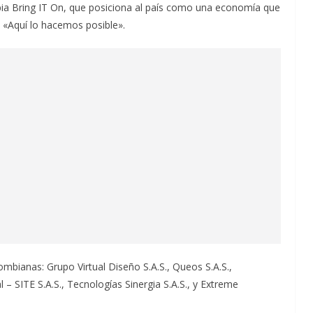
a Bring IT On, que posiciona al país como una economía que
ma «Aquí lo hacemos posible».
ombianas: Grupo Virtual Diseño S.A.S., Queos S.A.S.,
– SITE S.A.S., Tecnologías Sinergia S.A.S., y Extreme