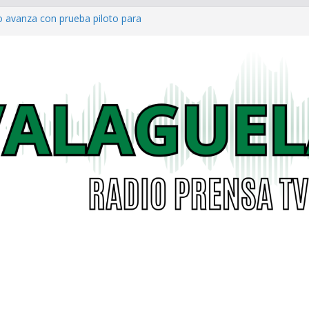
o avanza con prueba piloto para
irá
a al Concejo de Bogotá tras salida
as eléctricas: alcaldías podrán
á garantizar acceso digno a
co ya cuenta con parques infantiles
onal