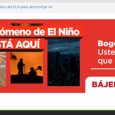
olos del ELN para atemorizar en
 agro con $1.230 millones para
tico
llo del Putumayo y de Colombia
La Mojana con el nuevo Centro de
n Majagual
rave contaminación de ríos por
 en Dagua