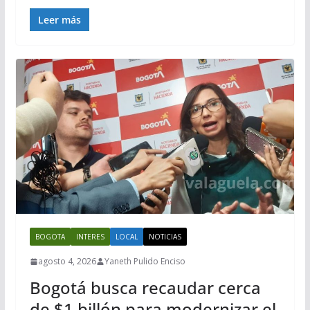
Leer más
BOGOTA
INTERES
LOCAL
NOTICIAS
agosto 4, 2026
Yaneth Pulido Enciso
Bogotá busca recaudar cerca
de $1 billón para modernizar el