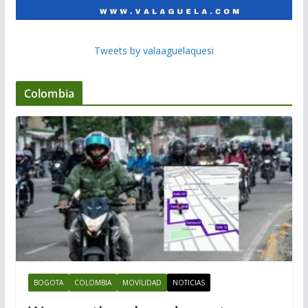
Tweets by valaaguelaquesi
Colombia
BOGOTA
COLOMBIA
MOVILIDAD
NOTICIAS