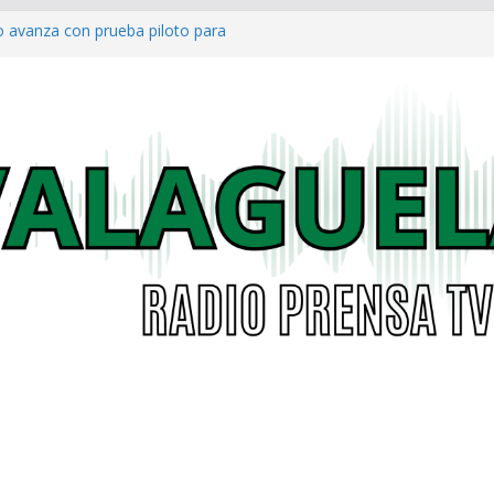
o avanza con prueba piloto para
irá
a al Concejo de Bogotá tras salida
as eléctricas: alcaldías podrán
á garantizar acceso digno a
co ya cuenta con parques infantiles
onal