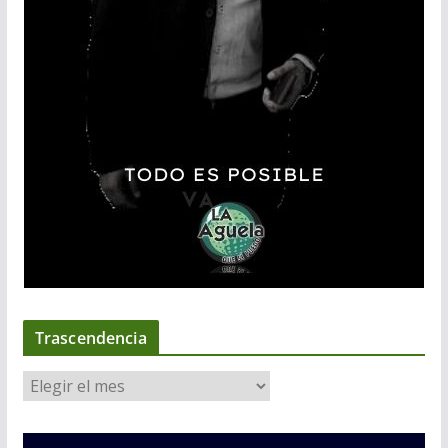
Trascendencia
T
r
a