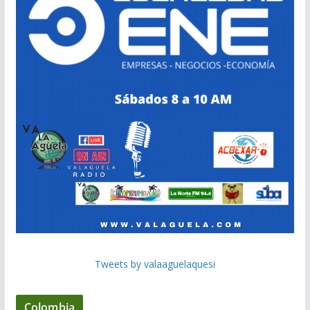
Tweets by valaaguelaquesi
Colombia