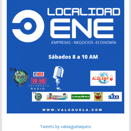
Tweets by valaaguelaquesi