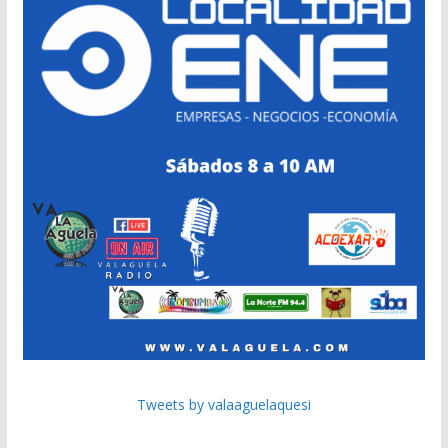
Tweets by valaaguelaquesi