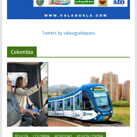
Tweets by valaaguelaquesi
Colombia
BOGOTA
COLOMBIA
MOVILIDAD
REGIÓN CENTRAL