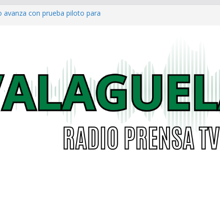
o avanza con prueba piloto para
irá
a al Concejo de Bogotá tras salida
as eléctricas: alcaldías podrán
á garantizar acceso digno a
co ya cuenta con parques infantiles
onal