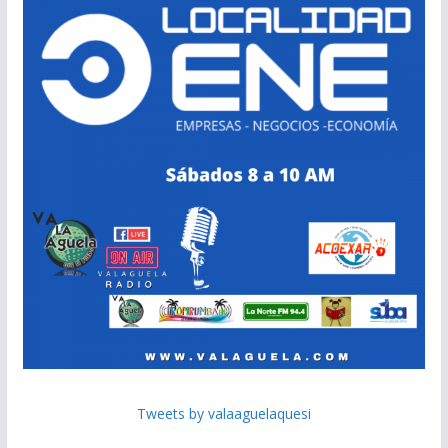
Tweets by valaaguelaquesi