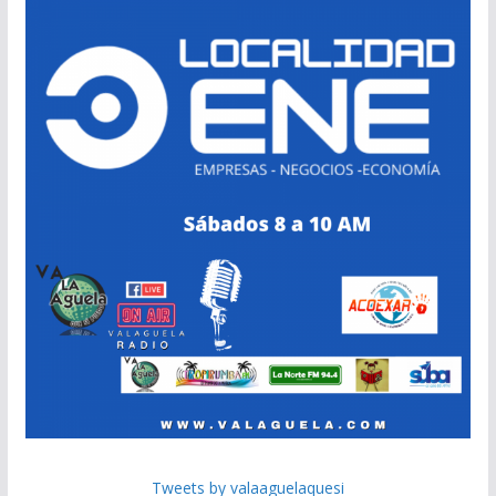
Tweets by valaaguelaquesi