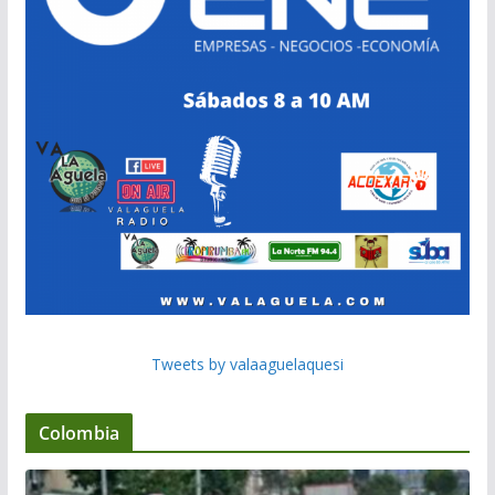
Tweets by valaaguelaquesi
Colombia