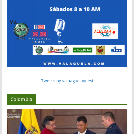
Tweets by valaaguelaquesi
Colombia