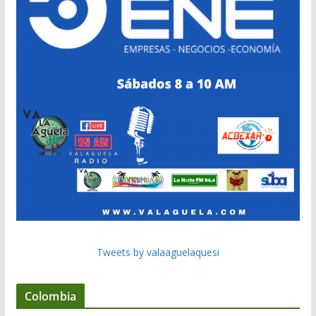
Tweets by valaaguelaquesi
Colombia