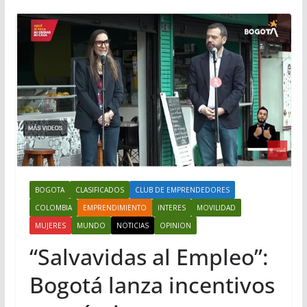
BOGOTA
CLASIFICADOS
CLUB DE EMPRENDEDORES
COLOMBIA
EMPRENDIMIENTO
INTERES
MOVILIDAD
MUJERES
MUNDO
NOTICIAS
OPINION
“Salvavidas al Empleo”:
Bogotá lanza incentivos