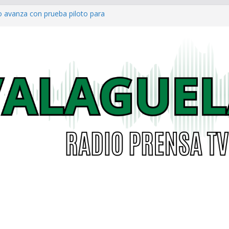
o avanza con prueba piloto para
irá
a al Concejo de Bogotá tras salida
as eléctricas: alcaldías podrán
á garantizar acceso digno a
co ya cuenta con parques infantiles
onal