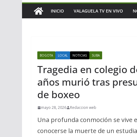
INICIO
VALAGUELA TV EN VIVO
N
BOGOTA
LOCAL
NOTICIAS
SUBA
Tragedia en colegio d
años murió tras pres
de boxeo
mayo 28, 2026
Redaccion web
Una profunda conmoción se vive en
conocerse la muerte de un estudian