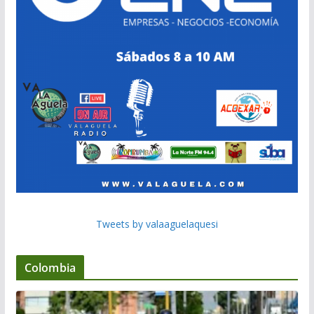
Tweets by valaaguelaquesi
Colombia