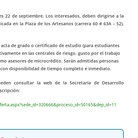
es 22 de septiembre. Los interesados, deben dirigirse a la
cada en la Plaza de los Artesanos (carrera 60 # 63A – 52),
cta de grado o certificado de estudio (para estudiantes
ivamente en las centrales de riesgo, gusto por el trabajo
omo asesores de microcrédito. Serán admitidas personas
n con disponibilidad de tiempo completo e inmediato.
eden consultar la web de la Secretaría de Desarrollo
scripción:
e_oferta.aspx?sede_id=320666&proceso_id=50165&dep_id=11