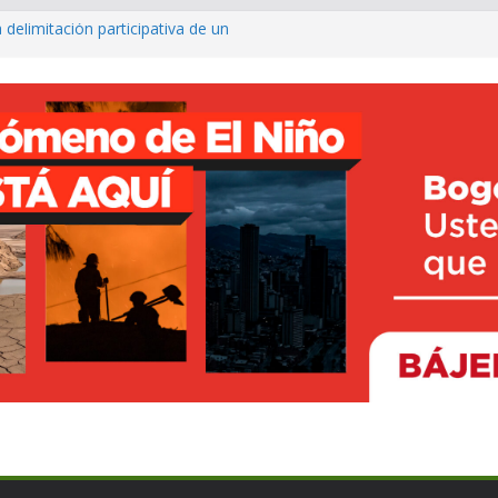
 delimitación participativa de un
co ya cuenta con parques infantiles
onal
o avanza con prueba piloto para
irá
rte inclusivo con entrega de sillas
ncesto adaptado
fé para fortalecer el turismo y los