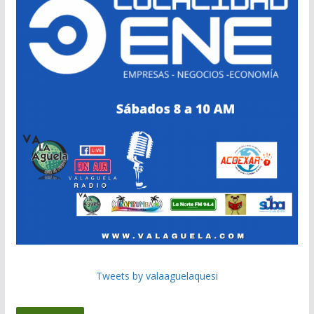
Tweets by valaaguelaquesi