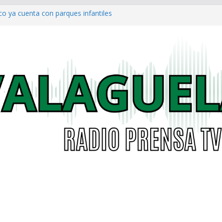
co ya cuenta con parques infantiles
onal
invita a una gran jornada gratuita
rros y gatos en Villa Hermosa Rural
a al Concejo de Bogotá tras salida
as eléctricas: alcaldías podrán
á garantizar acceso digno a