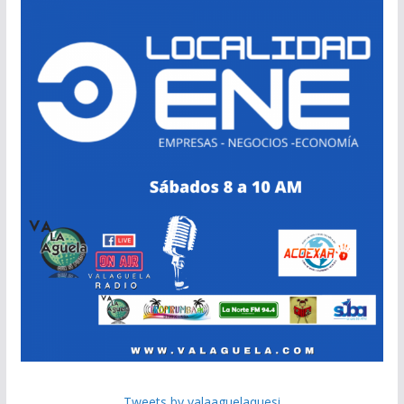
Tweets by valaaguelaquesi