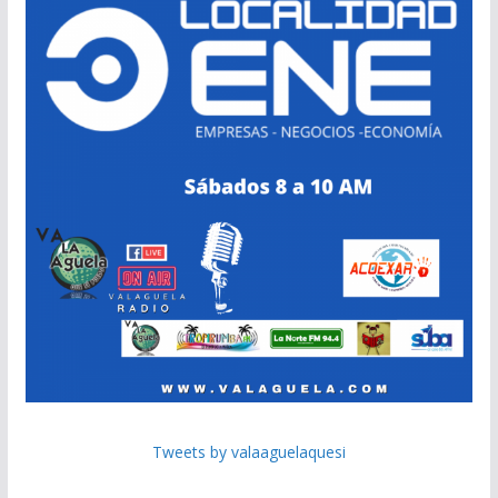
Tweets by valaaguelaquesi