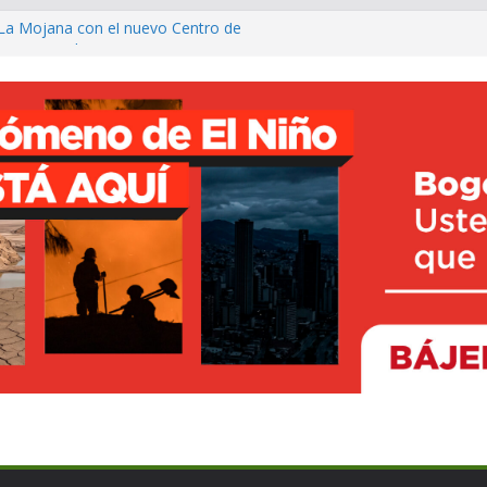
La Mojana con el nuevo Centro de
n Majagual
fé para fortalecer el turismo y los
 delimitación participativa de un
 agro con $1.230 millones para
tico
llo del Putumayo y de Colombia