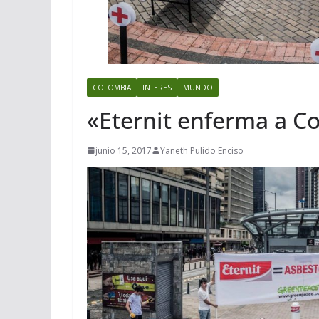
COLOMBIA
INTERES
MUNDO
«Eternit enferma a C
junio 15, 2017
Yaneth Pulido Enciso