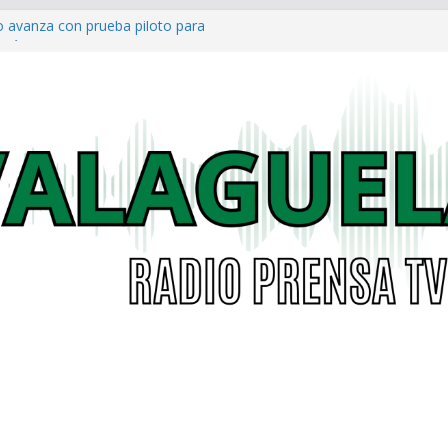
o avanza con prueba piloto para
irá
a al Concejo de Bogotá tras salida
as eléctricas: alcaldías podrán
á garantizar acceso digno a
co ya cuenta con parques infantiles
onal