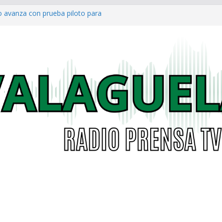
o avanza con prueba piloto para
irá
a al Concejo de Bogotá tras salida
as eléctricas: alcaldías podrán
á garantizar acceso digno a
co ya cuenta con parques infantiles
onal