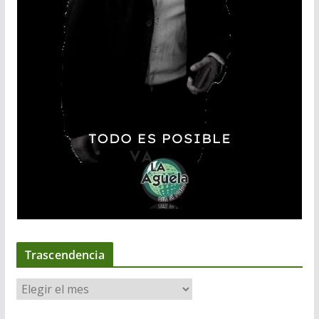
Trascendencia
T
r