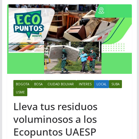
BOGOTA
BOSA
CIUDAD BOLIVAR
INTERES
LOCAL
SUBA
USME
Lleva tus residuos
voluminosos a los
Ecopuntos UAESP