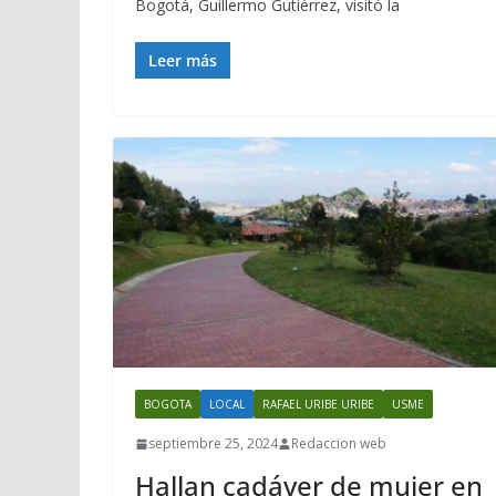
Bogotá, Guillermo Gutiérrez, visitó la
Leer más
BOGOTA
LOCAL
RAFAEL URIBE URIBE
USME
septiembre 25, 2024
Redaccion web
Hallan cadáver de mujer en