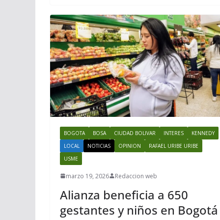
BOGOTA
BOSA
CIUDAD BOLIVAR
INTERES
KENNEDY
LOCAL
NOTICIAS
OPINION
RAFAEL URIBE URIBE
USME
marzo 19, 2026
Redaccion web
Alianza beneficia a 650
gestantes y niños en Bogotá