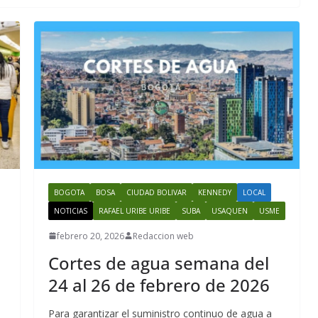
BOGOTA
BOSA
CIUDAD BOLIVAR
KENNEDY
LOCAL
NOTICIAS
RAFAEL URIBE URIBE
SUBA
USAQUEN
USME
febrero 20, 2026
Redaccion web
Cortes de agua semana del
24 al 26 de febrero de 2026
Para garantizar el suministro continuo de agua a