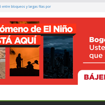
entre bloqueos y largas filas por
llo del Putumayo y de Colombia
La Mojana con el nuevo Centro de
n Majagual
rave contaminación de ríos por
 en Dagua
olos del ELN para atemorizar en