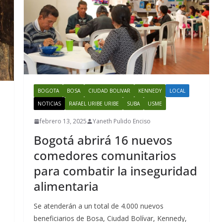
BOGOTA
BOSA
CIUDAD BOLIVAR
KENNEDY
LOCAL
NOTICIAS
RAFAEL URIBE URIBE
SUBA
USME
febrero 13, 2025
Yaneth Pulido Enciso
Bogotá abrirá 16 nuevos
comedores comunitarios
para combatir la inseguridad
alimentaria
Se atenderán a un total de 4.000 nuevos
beneficiarios de Bosa, Ciudad Bolívar, Kennedy,