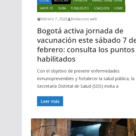
LOCAL
NOTICIAS
OPINION
RAFAEL URIBE URIBE
SANTE FE
SUBA
TUNJUELITO
USAQUEN
USME
febrero 7, 2026
Redaccion web
Bogotá activa jornada de
vacunación este sábado 7 d
febrero: consulta los puntos
habilitados
Con el objetivo de prevenir enfermedades
inmunoprevenibles y fortalecer la salud pública, la
Secretaría Distrital de Salud (SDS) invita a
Leer más