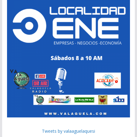
Tweets by valaaguelaquesi