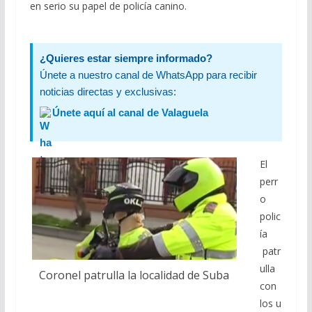
en serio su papel de policía canino.
¿Quieres estar siempre informado?
Únete a nuestro canal de WhatsApp para recibir
noticias directas y exclusivas:
Únete aquí al canal de Valaguela
El
perr
o
polic
ía
patr
ulla
Coronel patrulla la localidad de Suba
con
los u